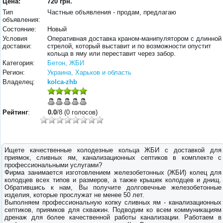
Цена:
720 грн.
Тип
Частные объявления - продам, предлагаю
объявления:
Состояние:
Новый
Условия
Оперативная доставка краном-манипулятором с длинной
доставки:
стрелой, который выставит и по возможности опустит
кольца в яму или переставит через забор.
Категория:
Бетон, ЖБИ
Регион:
Украина, Харьков и область
Владелец:
kolca-zhb
Рейтинг
:
0.0
/8 (0 голосов)
Ищете качественные колодезные кольца ЖБИ с доставкой для
приямок, сливных ям, канализационных септиков в комплекте с
профессиональными услугами?
Фирма занимается изготовлением железобетонных (ЖБИ) колец для
колодцев всех типов и размеров, а также крышек колодцев и днищ.
Обратившись к нам, Вы получите долговечные железобетонные
изделия, которые прослужат не менее 50 лет.
Выполняем профессиональную копку сливных ям - канализационных
септиков, приямков для скважин. Подводим ко всем коммуникациям
дренаж для более качественной работы канализации. Работаем в