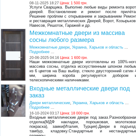
08-11-2025 18:27
Цена:
1 500 грн.
Услуги Сварщика. Выполню любые виды ремонта ворот
дверей. Востановление и ремонт после прилёта
Решение проблем с открыванием и закрыванием Ремон
и реставрация металлических Дверей, Ворот, Козырьков
Навесов, Решоток, Гаражей и др.
Межкомнатные двери из массива
сосны любого размера
Межкомнатные двери
,
Украина, Харьков и область
...
Подробнее
...
20-06-2025 04:16
Цена:
1 600 грн.
Наши межкомнатные двери изготовлены из 100%-ног
массива сосны, отделка исскуственным шпоном любы
из 6 цветов на Ваш выбор, стекло двусторонний сатин 
мм, ширина короба регулируется добором 
телескопическими наличниками.
Входные металлические двери под
заказ
Двери металлические
,
Украина, Харьков и область
...
Подробнее
...
16-10-2024 03:17
Цена:
18 000 грн.
Входные металлические двери под заказ.Разнообразна
отделка(МДФ накладки, порошковая, молоткова
покраска), замки(Италия, Турция).Двери в подъезд
тамбур, кладовку.Стандартные и нестандартны
размеры.