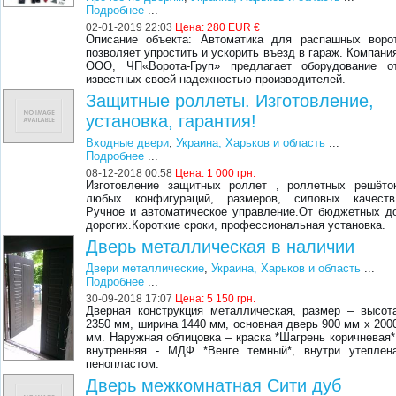
Подробнее
...
02-01-2019 22:03
Цена:
280 EUR €
Описание объекта: Автоматика для распашных воро
позволяет упростить и ускорить въезд в гараж. Компани
ООО, ЧП«Ворота-Груп»​ предлагает оборудование о
известных своей надежностью производителей.
Защитные роллеты. Изготовление,
установка, гарантия!
Входные двери
,
Украина, Харьков и область
...
Подробнее
...
08-12-2018 00:58
Цена:
1 000 грн.
Изготовление защитных роллет , роллетных решёто
любых конфигураций, размеров, силовых качеств
Ручное и автоматическое управление.От бюджетных д
дорогих.Короткие сроки, профессиональная установка.
Дверь металлическая в наличии
Двери металлические
,
Украина, Харьков и область
...
Подробнее
...
30-09-2018 17:07
Цена:
5 150 грн.
Дверная конструкция металлическая, размер – высот
2350 мм, ширина 1440 мм, основная дверь 900 мм х 200
мм. Наружная облицовка – краска *Шагрень коричневая*
внутренняя - МДФ *Венге темный*, внутри утеплен
пенопластом.
Дверь межкомнатная Сити дуб