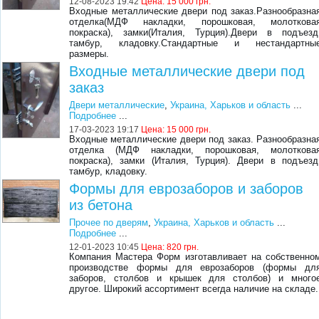
12-08-2023 19:42
Цена:
15 000 грн.
Входные металлические двери под заказ.Разнообразна
отделка(МДФ накладки, порошковая, молоткова
покраска), замки(Италия, Турция).Двери в подъезд
тамбур, кладовку.Стандартные и нестандартны
размеры.
Входные металлические двери под
заказ
Двери металлические
,
Украина, Харьков и область
...
Подробнее
...
17-03-2023 19:17
Цена:
15 000 грн.
Входные металлические двери под заказ. Разнообразна
отделка (МДФ накладки, порошковая, молоткова
покраска), замки (Италия, Турция). Двери в подъезд
тамбур, кладовку.
Формы для еврозаборов и заборов
из бетона
Прочее по дверям
,
Украина, Харьков и область
...
Подробнее
...
12-01-2023 10:45
Цена:
820 грн.
Компания Мастера Форм изготавливает на собственно
производстве формы для еврозаборов (формы дл
заборов, столбов и крышек для столбов) и много
другое. Широкий ассортимент всегда наличие на складе.