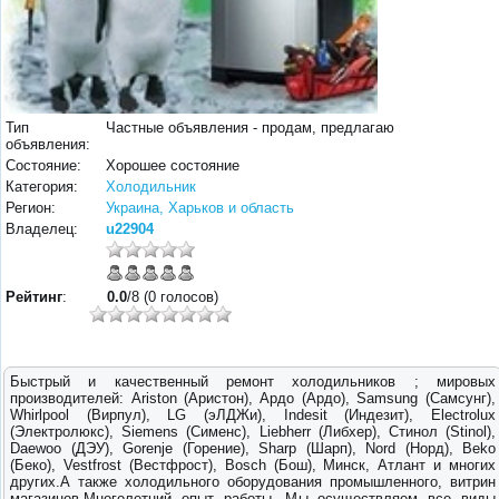
Тип
Частные объявления - продам, предлагаю
объявления:
Состояние:
Хорошее состояние
Категория:
Холодильник
Регион:
Украина, Харьков и область
Владелец:
u22904
Рейтинг
:
0.0
/8 (0 голосов)
Быстрый и качественный ремонт холодильников ; мировых
производителей: Ariston (Аристон), Aрдо (Ардо), Samsung (Самсунг),
Whirlpool (Вирпул), LG (эЛДЖи), Indesit (Индезит), Electrolux
(Электролюкс), Siemens (Сименс), Liebherr (Либхер), Стинол (Stinol),
Daewoo (ДЭУ), Gorenje (Горение), Sharp (Шарп), Nord (Норд), Beko
(Беко), Vestfrost (Вестфрост), Bosch (Бош), Минск, Атлант и многих
других.А также холодильного оборудования промышленного, витрин
магазинов.Многолетний опыт работы. Мы осуществляем все виды