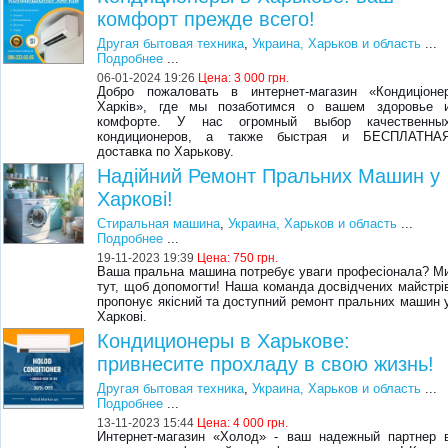
комфорт прежде всего!
Другая бытовая техника
,
Украина, Харьков и область
...
Подробнее
...
06-01-2024 19:26
Цена:
3 000 грн.
Добро пожаловать в интернет-магазин «Кондиціоне
Харків», где мы позаботимся о вашем здоровье 
комфорте. У нас огромный выбор качественны
кондиционеров, а также быстрая и БЕСПЛАТНА
доставка по Харькову.
Надійний Ремонт Пральних Машин у
Харкові!
Стиральная машина
,
Украина, Харьков и область
...
Подробнее
...
19-11-2023 19:39
Цена:
750 грн.
Ваша пральна машина потребує уваги професіонала? М
тут, щоб допомогти! Наша команда досвідчених майстрі
пропонує якісний та доступний ремонт пральних машин 
Харкові.
Кондиционеры в Харькове:
привнесите прохладу в свою жизнь!
Другая бытовая техника
,
Украина, Харьков и область
...
Подробнее
...
13-11-2023 15:44
Цена:
4 000 грн.
Интернет-магазин «Холод» - ваш надежный партнер 