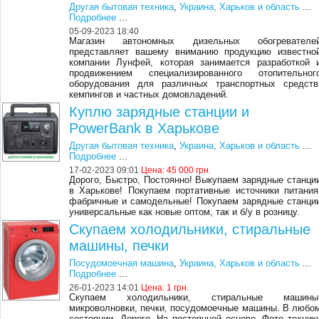
Другая бытовая техника
,
Украина, Харьков и область
...
Подробнее
...
05-09-2023 18:40
Магазин автономных дизельных обогревателе
представляет вашему вниманию продукцию известно
компании Лунфей, которая занимается разработкой 
продвижением специализированного отопительног
оборудования для различных транспортных средств
кемпингов и частных домовладений.
Куплю зарядные станции и
PowerBank в Харькове
Другая бытовая техника
,
Украина, Харьков и область
...
Подробнее
...
17-02-2023 09:01
Цена:
45 000 грн.
Дорого, Быстро, Постоянно! Выкупаем зарядные станци
в Харькове! Покупаем портативные источники питания
фабричные и самодельные! Покупаем зарядные станци
универсальные как новые оптом, так и б/у в розницу.
Скупаем холодильники, стиральные
машины, печки
Посудомоечная машина
,
Украина, Харьков и область
...
Подробнее
...
26-01-2023 14:01
Цена:
1 грн.
Скупаем холодильники, стиральные машины
микроволновки, печки, посудомоечные машины. В любо
состоянии. Дорого. На постоянной основе. Фото техник