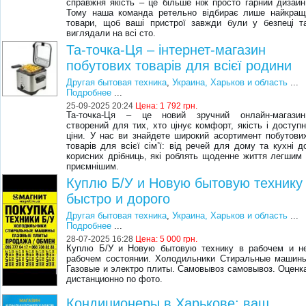
справжня якість – це більше ніж просто гарний дизайн
Тому наша команда ретельно відбирає лише найкращ
товари, щоб ваші пристрої завжди були у безпеці т
виглядали на всі сто.
Та-точка-Ця – інтернет-магазин
побутових товарів для всієї родини
Другая бытовая техника
,
Украина, Харьков и область
...
Подробнее
...
25-09-2025 20:24
Цена:
1 792 грн.
Та-точка-Ця – це новий зручний онлайн-магазин
створений для тих, хто цінує комфорт, якість і доступн
ціни. У нас ви знайдете широкий асортимент побутови
товарів для всієї сім’ї: від речей для дому та кухні д
корисних дрібниць, які роблять щоденне життя легшим 
приємнішим.
Куплю Б/У и Новую бытовую технику
быстро и дорого
Другая бытовая техника
,
Украина, Харьков и область
...
Подробнее
...
28-07-2025 16:28
Цена:
5 000 грн.
Куплю Б/У и Новую бытовую технику в рабочем и н
рабочем состоянии. Холодильники Стиральные машин
Газовые и электро плиты. Самовывоз самовывоз. Оценк
дистанционно по фото.
Кондиционеры в Харькове: ваш