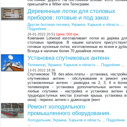
присылайте в Wiber или Телеграмм.
Деревянные лотки для столовых
приборов: готовые и под заказ
Другая бытовая техника
,
Украина, Харьков и область
...
Подробнее
...
26-01-2022 20:51
Цена:
500 грн.
Компания Lotwood изготавливает лотки из дерева дл
столовых приборов. В нашем каталоге присутствую
готовые кухонные лотки, изготовленные из ясеня и дуба
Всегда в наличии более 70 дизайнов лотков.
Установка спутниковых антенн.
Телевизор
,
Украина, Харьков и область
...
Подробнее
...
13-01-2022 18:38
Спутниковое ТВ без.абон.платы - установка, настройк
спутниковых антенн - обслуживание и ремонт уж
установленных антенн - разводка на 2, 3, 4 и боле
телевизоров - установка дополнительных антенн н
любые спутники - настройка и установка антенн 
труднодоступных местах (скатная крыша, установка и
окна) - перенос антенн с дымоходов (вент.
Ремонт холодильного
промышленного оборудования.
Холодильник
,
Украина, Харьков и область
...
Подробнее
...