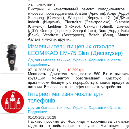
23-11-2025 08:11
Быстрый и качественный ремонт холодильников 
мировых производителей: Ariston (Аристон), Aрдо (Ардо)
Samsung (Самсунг), Whirlpool (Вирпул), LG (эЛДЖи)
Indesit (Индезит), Electrolux (Электролюкс), Siemen
(Сименс), Liebherr (Либхер), Стинол (Stinol), Daewo
(ДЭУ), Gorenje (Горение), Sharp (Шарп), Nord (Норд), Bek
(Беко), Vestfrost (Вестфрост), Bosch (Бош), Минск
Атлант и многих других.
Измельчитель пищевых отходов
LEOMIKAO LM-75 Slim (Диспоузер)
Другая бытовая техника
,
Украина, Харьков и область
...
Подробнее
...
07-10-2025 09:01
Цена:
10 299 грн.
Мощность. Двигатель мощностью 560 Вт с высоки
крутящим моментом обеспечивает быструю 
практически бесшумную переработку отходов продукто
питания. Безопасность и эффективность устройства.
Інтернет магазин чохлів для
телефонів
Другая бытовая техника
,
Украина, Харьков и область
...
Подробнее
...
01-10-2025 16:28
Ласкаво просимо до Чохляндії – королівства стильни
гаджетів та неймовірних аксесуарів! Ми віримо, щ